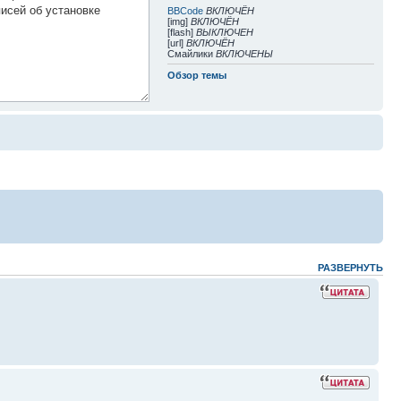
BBCode
ВКЛЮЧЁН
[img]
ВКЛЮЧЁН
[flash]
ВЫКЛЮЧЕН
[url]
ВКЛЮЧЁН
Смайлики
ВКЛЮЧЕНЫ
Обзор темы
РАЗВЕРНУТЬ