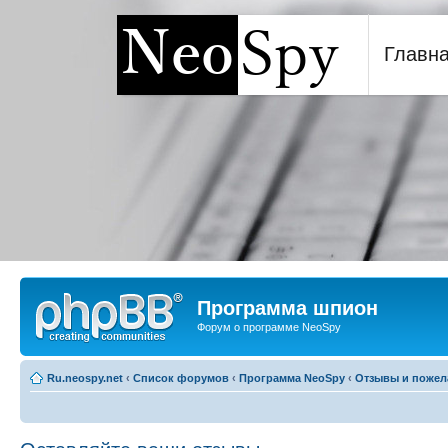
Главн
Программа шпион NeoSp
Программа шпион
Форум о программе NeoSpy
Ru.neospy.net
‹
Список форумов
‹
Программа NeoSpy
‹
Отзывы и пожел