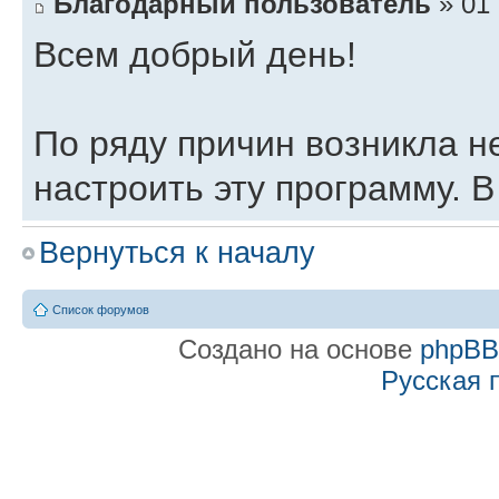
Благодарный пользователь
» 01 
Всем добрый день!
По ряду причин возникла н
настроить эту программу. В
возникали вопросы, которы
Вернуться к началу
службу поддержки или зада
удивительное было то, что
Список форумов
Создано на основе
phpB
предельно четкими и быстр
Русская 
когда ты звонишь или пиш
исчерпывающий ответ на св