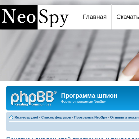
Главная
Скачат
Программа шпион NeoSpy
Программа шпион
Форум о программе NeoSpy
Ru.neospy.net
‹
Список форумов
‹
Программа NeoSpy
‹
Отзывы и пожел