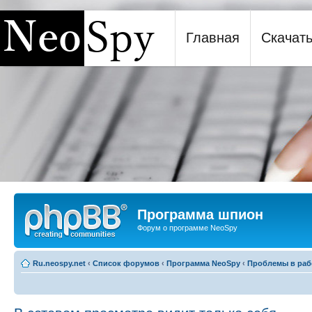
Главная
Скачат
Программа шпион NeoSpy
Программа шпион
Форум о программе NeoSpy
Ru.neospy.net
‹
Список форумов
‹
Программа NeoSpy
‹
Проблемы в раб