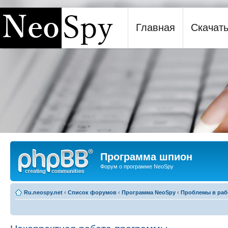
Главная
Скачат
Программа шпион NeoSpy
Программа шпион
Форум о программе NeoSpy
Ru.neospy.net
‹
Список форумов
‹
Программа NeoSpy
‹
Проблемы в раб