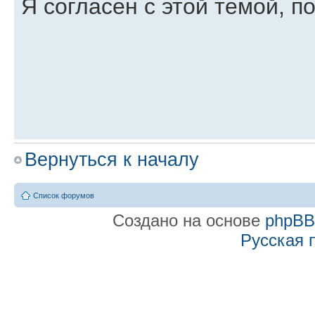
Я согласен с этой темой, п
Вернуться к началу
สูตรเขย่าไฮโล
Список форумов
Re: Некорректная раб
Создано на основе
phpB
Русская 
NeoSpy support
» 27 июл 2015, 21:
Юлия писал(а):
Иногда экран как бы моргал