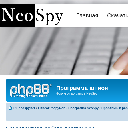
Главная
Скачат
Программа шпион NeoSpy
Программа шпион
Форум о программе NeoSpy
Ru.neospy.net
‹
Список форумов
‹
Программа NeoSpy
‹
Проблемы в раб