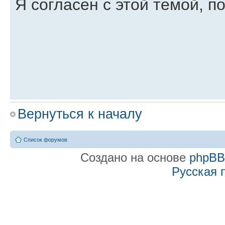
Я согласен с этой темой, п
Вернуться к началу
สูตรเขย่าไฮโล
Список форумов
Re: Некорректная раб
Создано на основе
phpB
Русская 
NeoSpy support
» 27 июл 2015, 21:
Юлия писал(а):
Иногда экран как бы моргал