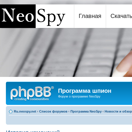
Главная
Скачат
Программа шпион NeoSpy
Программа шпион
Форум о программе NeoSpy
Ru.neospy.net
‹
Список форумов
‹
Программа NeoSpy
‹
Новости и обзо