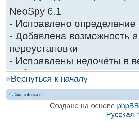
NeoSpy 6.1
- Исправлено определение 
- Добавлена возможность а
переустановки
- Исправлены недочёты в в
добавлена возможность зап
Вернуться к началу
всех пользователей сервер
- Добавлена возможность з
Список форумов
Создано на основе
phpB
StereoMix в настройках ау
Русская 
Re: История изменени