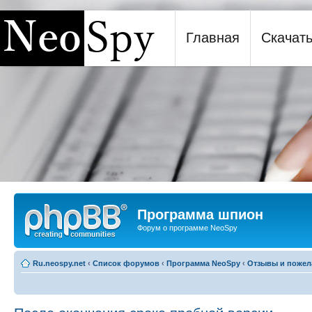
Главная
Скачат
Программа шпион NeoSpy
Программа шпион
Форум о программе NeoSpy
Ru.neospy.net
‹
Список форумов
‹
Программа NeoSpy
‹
Отзывы и пожел