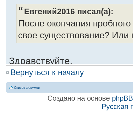
Евгений2016 писал(а):
После окончания пробного
свое существование? Или 
Здравствуйте.
Нет, программа не перестае
Вернуться к началу
выдает.
Список форумов
Создано на основе
phpB
После окончания срок
Русская 
Евгений2016
» 28 окт 2016, 17:06
После окончания пробного 