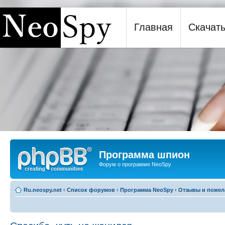
Главная
Скачат
Программа шпион NeoSpy
Программа шпион
Форум о программе NeoSpy
Ru.neospy.net
‹
Список форумов
‹
Программа NeoSpy
‹
Отзывы и пожел