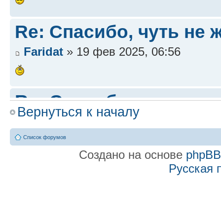
Re: Спасибо, чуть не ж
Faridat
» 19 фев 2025, 06:56
Re: Спасибо, чуть не ж
Вернуться к началу
Faridat
» 19 фев 2025, 06:56
Список форумов
Создано на основе
phpB
Спасибо, чуть не жени
Русская 
Друг
» 05 мар 2017, 18:12
Хочу выразить огромный ре