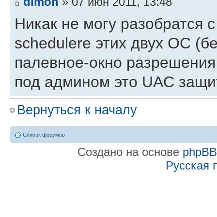
dimon
» 07 июн 2011, 13:48
Никак не могу разобратся с
schedulerе этих двух ОС (
палевное-окно разрешения
под админом это UAC защит
программы отключил автоз
Вернуться к началу
планировщик под триггером a
мог понять почему не запус
Список форумов
Создано на основе
phpB
whether user is logged on o
Русская 
(почему не понятно -объясн
only when user is logged on