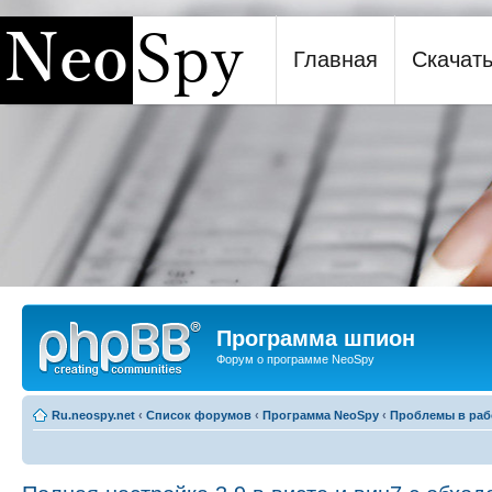
Главная
Скачат
Программа шпион NeoSpy
Программа шпион
Форум о программе NeoSpy
Ru.neospy.net
‹
Список форумов
‹
Программа NeoSpy
‹
Проблемы в раб