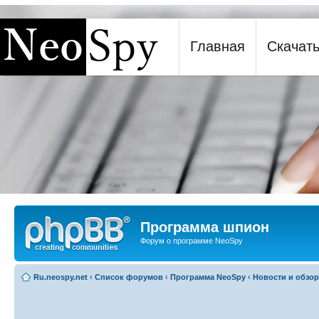
[phpBB Debug] PHP Warning
: in file
[ROOT]/report.php
on line
271
:
sizeof(): Parameter must 
Главная
Скачат
Программа шпион NeoSpy
Программа шпион
Форум о программе NeoSpy
Ru.neospy.net
‹
Список форумов
‹
Программа NeoSpy
‹
Новости и обзо