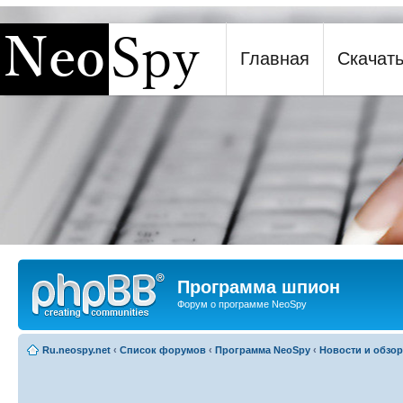
[phpBB Debug] PHP Warning
: in file
[ROOT]/report.php
on line
271
:
sizeof(): Parameter must 
Главная
Скачат
Программа шпион NeoSpy
Программа шпион
Форум о программе NeoSpy
Ru.neospy.net
‹
Список форумов
‹
Программа NeoSpy
‹
Новости и обзо