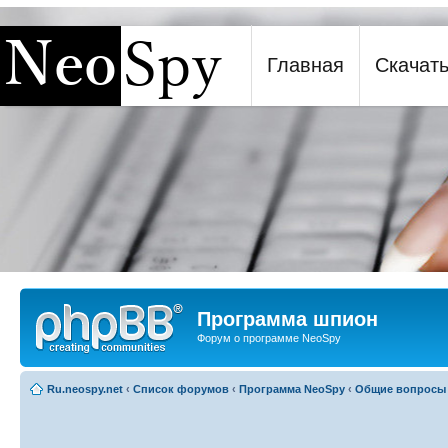
[phpBB Debug] PHP Warning
: in file
[ROOT]/report.php
on line
271
:
sizeof(): Parameter must 
Главная
Скачат
Программа шпион NeoSpy
Программа шпион
Форум о программе NeoSpy
Ru.neospy.net
‹
Список форумов
‹
Программа NeoSpy
‹
Общие вопросы