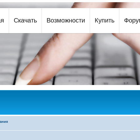
be an array or an object that implements Countable
ая
Скачать
Возможности
Купить
Фору
y
ания