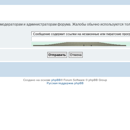
модераторам и администраторам форума. Жалобы обычно используются толь
Введите код в точности так, как вы его видите. Регистр символов
Создано на основе
phpBB
® Forum Software © phpBB Group
Русская поддержка phpBB