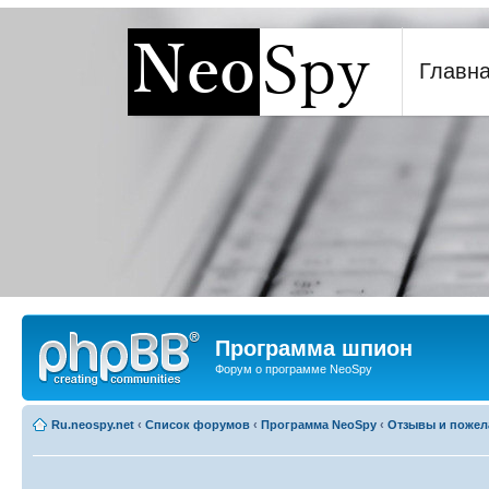
[phpBB Debug] PHP Warning
: in file
[ROOT]/report.php
on line
271
:
sizeof(): Parameter must 
Главн
Программа шпион NeoSp
Программа шпион
Форум о программе NeoSpy
Ru.neospy.net
‹
Список форумов
‹
Программа NeoSpy
‹
Отзывы и пожел