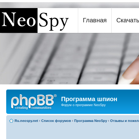
[phpBB Debug] PHP Warning
: in file
[ROOT]/report.php
on line
271
:
sizeof(): Parameter must 
Главная
Скачат
Программа шпион NeoSpy
Программа шпион
Форум о программе NeoSpy
Ru.neospy.net
‹
Список форумов
‹
Программа NeoSpy
‹
Отзывы и пожел