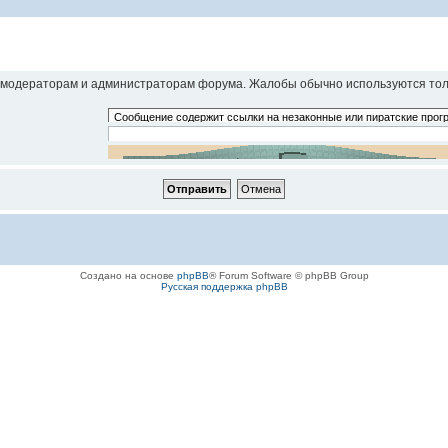
модераторам и администраторам форума. Жалобы обычно используются толь
Введите код в точности так, как вы его видите. Регистр символов
Создано на основе
phpBB
® Forum Software © phpBB Group
Русская поддержка phpBB