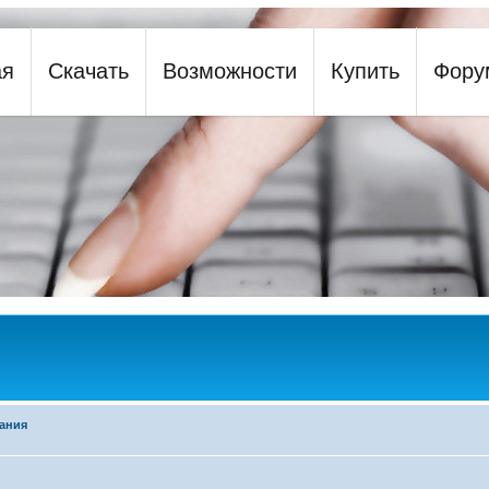
be an array or an object that implements Countable
ая
Скачать
Возможности
Купить
Фору
y
ания