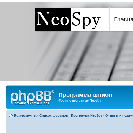
[phpBB Debug] PHP Warning
: in file
[ROOT]/report.php
on line
271
:
sizeof(): Parameter must 
Главн
Программа шпион NeoSp
Программа шпион
Форум о программе NeoSpy
Ru.neospy.net
‹
Список форумов
‹
Программа NeoSpy
‹
Отзывы и пожел