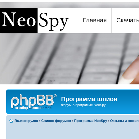
[phpBB Debug] PHP Warning
: in file
[ROOT]/report.php
on line
271
:
sizeof(): Parameter must 
Главная
Скачат
Программа шпион NeoSpy
Программа шпион
Форум о программе NeoSpy
Ru.neospy.net
‹
Список форумов
‹
Программа NeoSpy
‹
Отзывы и пожел