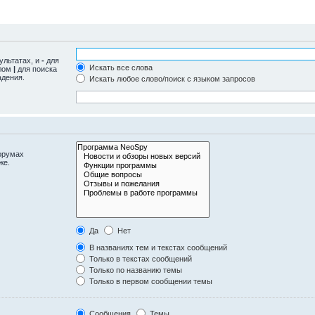
ультатах, и
-
для
Искать все слова
олом
|
для поиска
адения.
Искать любое слово/поиск с языком запросов
орумах
же.
Да
Нет
В названиях тем и текстах сообщений
Только в текстах сообщений
Только по названию темы
Только в первом сообщении темы
Сообщения
Темы