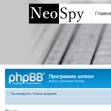
Главн
Программа шпион NeoSp
Программа шпион
Форум о программе NeoSpy
Ru.neospy.net
‹
Список форумов