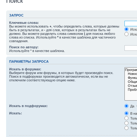
Поиск
ЗАПРОС
Ключевые слова:
Вы можете использовать
+
, чтобы определить слова, которые должны
Иска
быть в результатах, и
-
для слов, которых в результатах быть не
должно. Вы можете разделить слова символом
|
для поиска любого
Иска
слова из списка. Используйте
*
в качестве шаблона для частичного
совпадения.
Поиск по автору:
Используйте * в качестве шаблона.
ПАРАМЕТРЫ ЗАПРОСА
Искать в форумах:
Выберите форум или форумы, в которых будет произведён поиск.
Поиск в подфорумах производится автоматически, если вы не
отключили соответствующую опцию ниже.
Искать в подфорумах:
Да
Искать:
В на
Толь
Толь
Толь