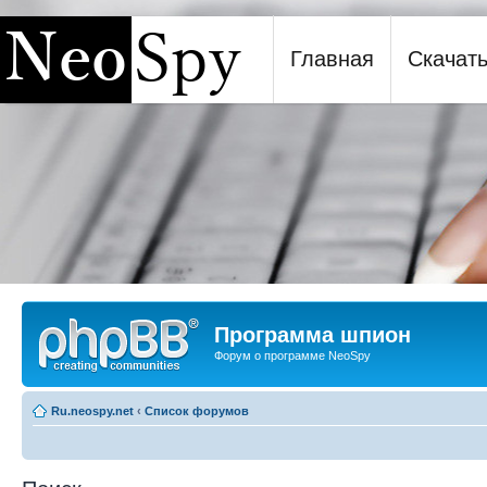
Главная
Скачат
Программа шпион NeoSpy
Программа шпион
Форум о программе NeoSpy
Ru.neospy.net
‹
Список форумов