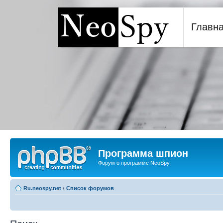
Главн
Программа шпион NeoSp
Программа шпион
Форум о программе NeoSpy
Ru.neospy.net
‹
Список форумов