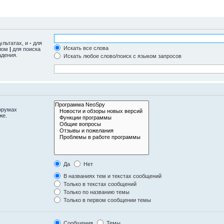
ультатах, и
-
для
Искать все слова
олом
|
для поиска
адения.
Искать любое слово/поиск с языком запросов
орумах
же.
Да
Нет
В названиях тем и текстах сообщений
Только в текстах сообщений
Только по названию темы
Только в первом сообщении темы
Сообщения
Темы