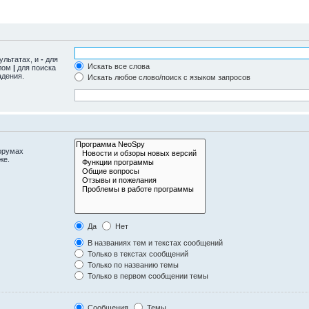
ультатах, и
-
для
Искать все слова
олом
|
для поиска
адения.
Искать любое слово/поиск с языком запросов
орумах
же.
Да
Нет
В названиях тем и текстах сообщений
Только в текстах сообщений
Только по названию темы
Только в первом сообщении темы
Сообщения
Темы