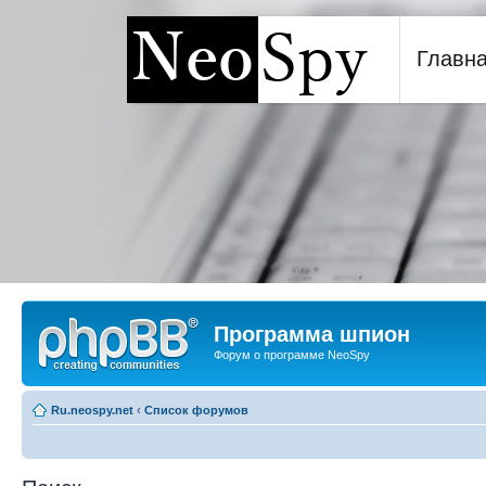
Главн
Программа шпион NeoSp
Программа шпион
Форум о программе NeoSpy
Ru.neospy.net
‹
Список форумов