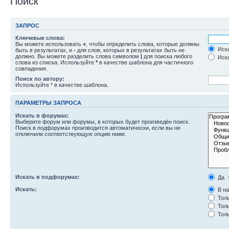
Поиск
ЗАПРОС
Ключевые слова:
Вы можете использовать
+
, чтобы определить слова, которые должны
Иска
быть в результатах, и
-
для слов, которых в результатах быть не
должно. Вы можете разделить слова символом
|
для поиска любого
Иска
слова из списка. Используйте
*
в качестве шаблона для частичного
совпадения.
Поиск по автору:
Используйте * в качестве шаблона.
ПАРАМЕТРЫ ЗАПРОСА
Искать в форумах:
Выберите форум или форумы, в которых будет произведён поиск.
Поиск в подфорумах производится автоматически, если вы не
отключили соответствующую опцию ниже.
Искать в подфорумах:
Да
Искать:
В на
Толь
Толь
Толь