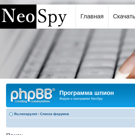
Главная
Скачат
Программа шпион NeoSpy
Программа шпион
Форум о программе NeoSpy
Ru.neospy.net
‹
Список форумов