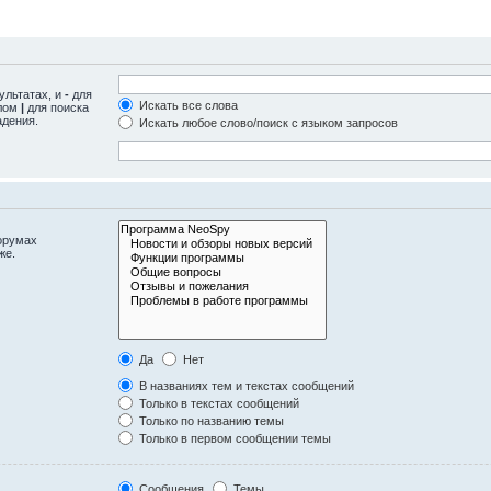
ультатах, и
-
для
Искать все слова
олом
|
для поиска
адения.
Искать любое слово/поиск с языком запросов
орумах
же.
Да
Нет
В названиях тем и текстах сообщений
Только в текстах сообщений
Только по названию темы
Только в первом сообщении темы
Сообщения
Темы