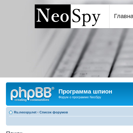
Главн
Программа шпион NeoSp
Программа шпион
Форум о программе NeoSpy
Ru.neospy.net
‹
Список форумов