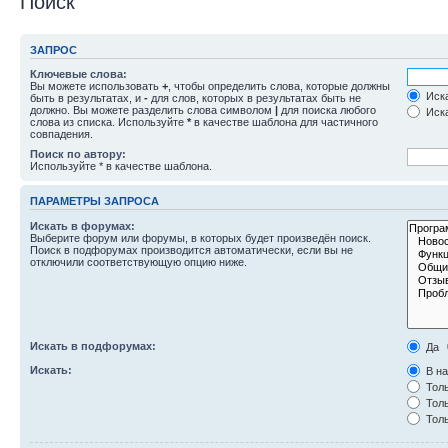
Поиск
ЗАПРОС
Ключевые слова:
Вы можете использовать
+
, чтобы определить слова, которые должны
Иска
быть в результатах, и
-
для слов, которых в результатах быть не
должно. Вы можете разделить слова символом
|
для поиска любого
Иска
слова из списка. Используйте
*
в качестве шаблона для частичного
совпадения.
Поиск по автору:
Используйте * в качестве шаблона.
ПАРАМЕТРЫ ЗАПРОСА
Искать в форумах:
Выберите форум или форумы, в которых будет произведён поиск.
Поиск в подфорумах производится автоматически, если вы не
отключили соответствующую опцию ниже.
Искать в подфорумах:
Да
Искать:
В на
Толь
Толь
Толь