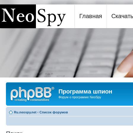
Главная
Скачат
Программа шпион NeoSpy
Программа шпион
Форум о программе NeoSpy
Ru.neospy.net
‹
Список форумов