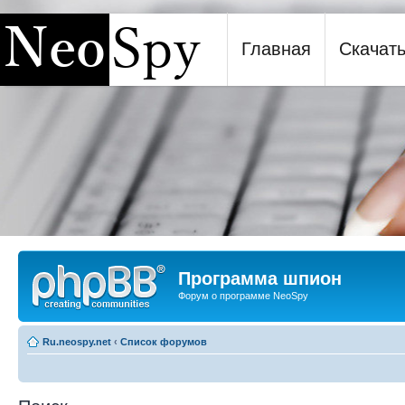
Главная
Скачат
Программа шпион NeoSpy
Программа шпион
Форум о программе NeoSpy
Ru.neospy.net
‹
Список форумов