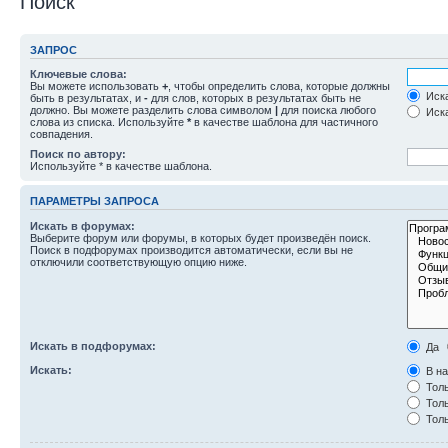
Поиск
ЗАПРОС
Ключевые слова:
Вы можете использовать
+
, чтобы определить слова, которые должны
Иска
быть в результатах, и
-
для слов, которых в результатах быть не
должно. Вы можете разделить слова символом
|
для поиска любого
Иска
слова из списка. Используйте
*
в качестве шаблона для частичного
совпадения.
Поиск по автору:
Используйте * в качестве шаблона.
ПАРАМЕТРЫ ЗАПРОСА
Искать в форумах:
Выберите форум или форумы, в которых будет произведён поиск.
Поиск в подфорумах производится автоматически, если вы не
отключили соответствующую опцию ниже.
Искать в подфорумах:
Да
Искать:
В на
Толь
Толь
Толь