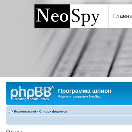
Главн
Программа шпион NeoSp
Программа шпион
Форум о программе NeoSpy
Ru.neospy.net
‹
Список форумов