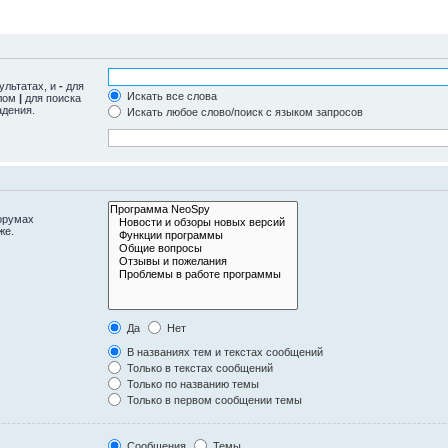
ультатах, и
-
для
Искать все слова
олом
|
для поиска
адения.
Искать любое слово/поиск с языком запросов
орумах
же.
Да
Нет
В названиях тем и текстах сообщений
Только в текстах сообщений
Только по названию темы
Только в первом сообщении темы
Сообщения
Темы