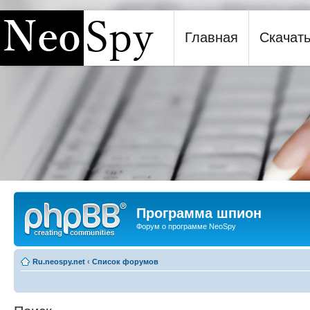
Главная
Скачат
Программа шпион NeoSpy
Программа шпион
Форум о программе NeoSpy
Ru.neospy.net
‹
Список форумов