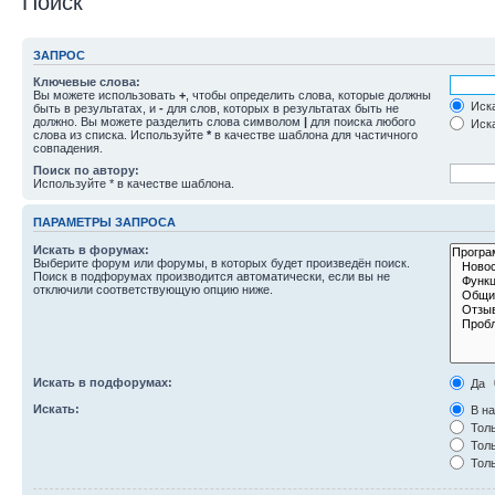
Поиск
ЗАПРОС
Ключевые слова:
Вы можете использовать
+
, чтобы определить слова, которые должны
Иска
быть в результатах, и
-
для слов, которых в результатах быть не
должно. Вы можете разделить слова символом
|
для поиска любого
Иска
слова из списка. Используйте
*
в качестве шаблона для частичного
совпадения.
Поиск по автору:
Используйте * в качестве шаблона.
ПАРАМЕТРЫ ЗАПРОСА
Искать в форумах:
Выберите форум или форумы, в которых будет произведён поиск.
Поиск в подфорумах производится автоматически, если вы не
отключили соответствующую опцию ниже.
Искать в подфорумах:
Да
Искать:
В на
Толь
Толь
Толь