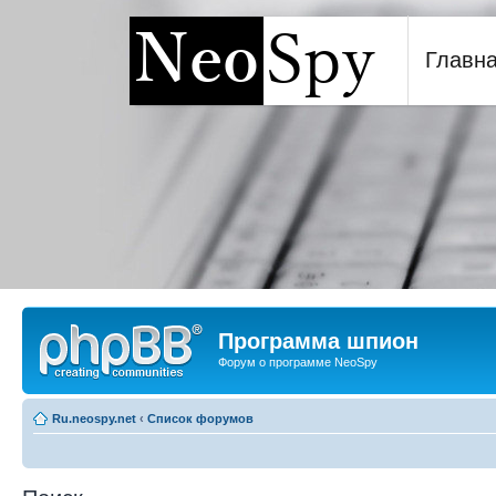
Главн
Программа шпион NeoSp
Программа шпион
Форум о программе NeoSpy
Ru.neospy.net
‹
Список форумов