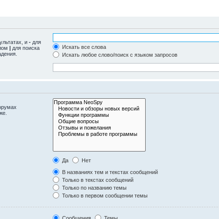
ультатах, и
-
для
Искать все слова
олом
|
для поиска
адения.
Искать любое слово/поиск с языком запросов
орумах
же.
Да
Нет
В названиях тем и текстах сообщений
Только в текстах сообщений
Только по названию темы
Только в первом сообщении темы
Сообщения
Темы