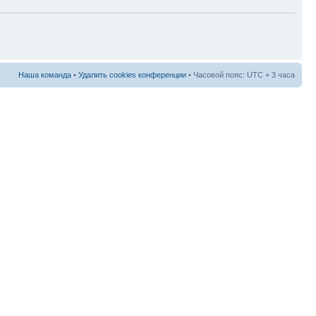
Наша команда
•
Удалить cookies конференции
• Часовой пояс: UTC + 3 часа