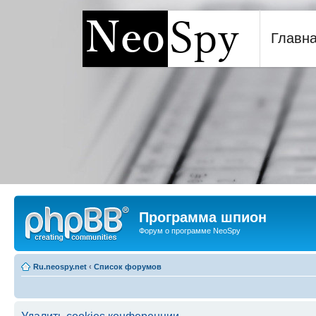
Главн
Программа шпион NeoSp
Программа шпион
Форум о программе NeoSpy
Ru.neospy.net
‹
Список форумов