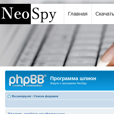
Главная
Скачат
Программа шпион NeoSpy
Программа шпион
Форум о программе NeoSpy
Ru.neospy.net
‹
Список форумов