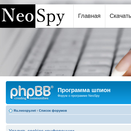
Главная
Скачат
Программа шпион NeoSpy
Программа шпион
Форум о программе NeoSpy
Ru.neospy.net
‹
Список форумов