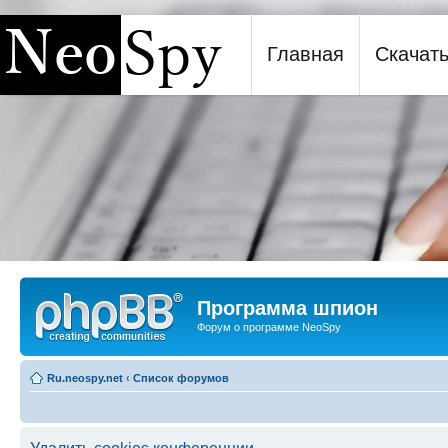
Главная
Скачат
Программа шпион NeoSpy
Программа шпион
Форум о программе NeoSpy
Ru.neospy.net
‹
Список форумов