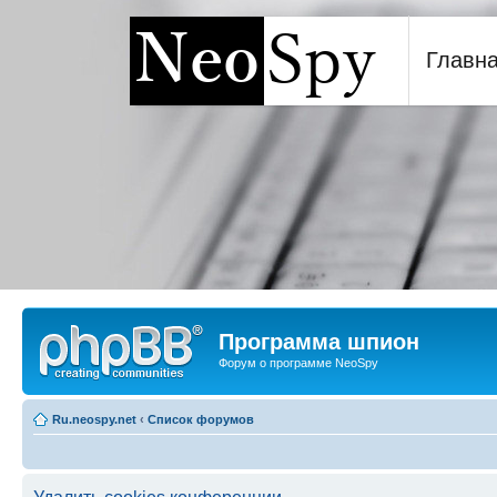
Главн
Программа шпион NeoSp
Программа шпион
Форум о программе NeoSpy
Ru.neospy.net
‹
Список форумов