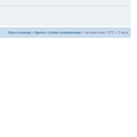
Наша команда
•
Удалить cookies конференции
• Часовой пояс: UTC + 3 часа