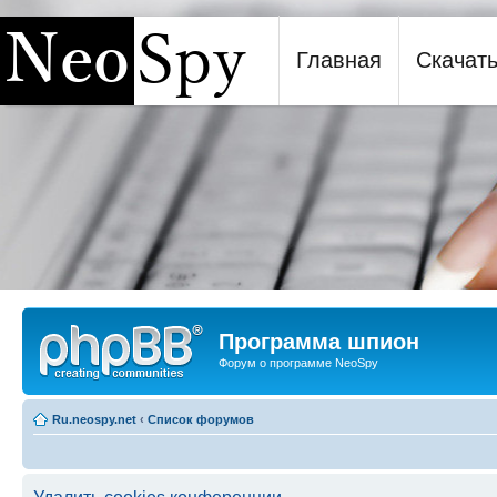
Главная
Скачат
Программа шпион NeoSpy
Программа шпион
Форум о программе NeoSpy
Ru.neospy.net
‹
Список форумов