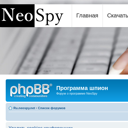
Главная
Скачат
Программа шпион NeoSpy
Программа шпион
Форум о программе NeoSpy
Ru.neospy.net
‹
Список форумов