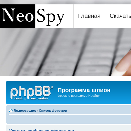
Главная
Скачат
Программа шпион NeoSpy
Программа шпион
Форум о программе NeoSpy
Ru.neospy.net
‹
Список форумов