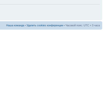
Наша команда
•
Удалить cookies конференции
• Часовой пояс: UTC + 3 часа