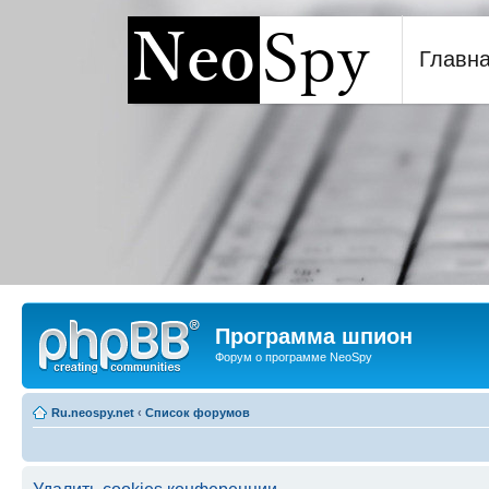
Главн
Программа шпион NeoSp
Программа шпион
Форум о программе NeoSpy
Ru.neospy.net
‹
Список форумов