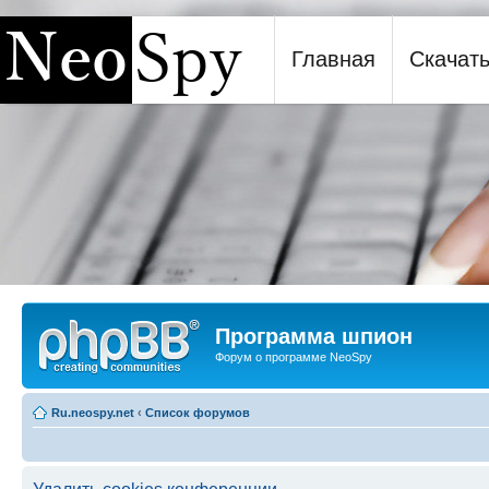
Главная
Скачат
Программа шпион NeoSpy
Программа шпион
Форум о программе NeoSpy
Ru.neospy.net
‹
Список форумов