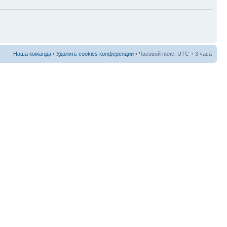
Наша команда
•
Удалить cookies конференции
• Часовой пояс: UTC + 3 часа