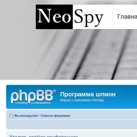
Главн
Программа шпион NeoSp
Программа шпион
Форум о программе NeoSpy
Ru.neospy.net
‹
Список форумов