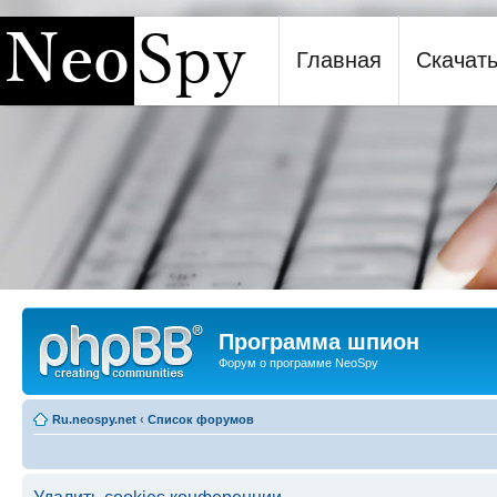
Главная
Скачат
Программа шпион NeoSpy
Программа шпион
Форум о программе NeoSpy
Ru.neospy.net
‹
Список форумов