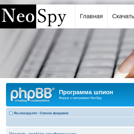
Главная
Скачат
Программа шпион NeoSpy
Программа шпион
Форум о программе NeoSpy
Ru.neospy.net
‹
Список форумов