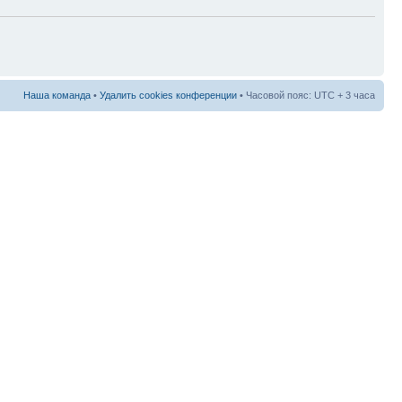
Наша команда
•
Удалить cookies конференции
• Часовой пояс: UTC + 3 часа