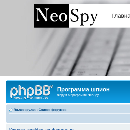
Главн
Программа шпион NeoSp
Программа шпион
Форум о программе NeoSpy
Ru.neospy.net
‹
Список форумов