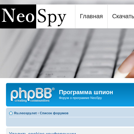
Главная
Скачат
Программа шпион NeoSpy
Программа шпион
Форум о программе NeoSpy
Ru.neospy.net
‹
Список форумов