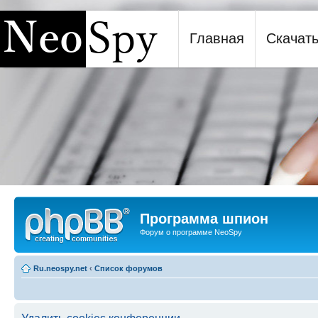
Главная
Скачат
Программа шпион NeoSpy
Программа шпион
Форум о программе NeoSpy
Ru.neospy.net
‹
Список форумов