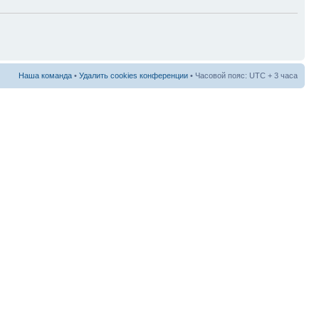
Наша команда
•
Удалить cookies конференции
• Часовой пояс: UTC + 3 часа