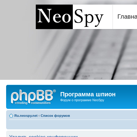
Главн
Программа шпион NeoSp
Программа шпион
Форум о программе NeoSpy
Ru.neospy.net
‹
Список форумов