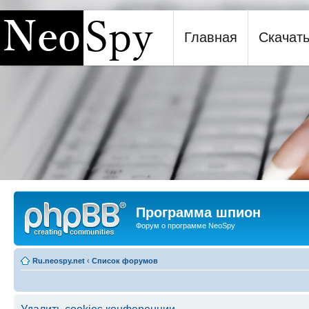
Главная
Скачат
Программа шпион NeoSpy
Программа шпион
Форум о программе NeoSpy
Ru.neospy.net
‹
Список форумов