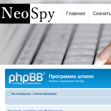
Главная
Скачат
Программа шпион NeoSpy
Программа шпион
Форум о программе NeoSpy
Ru.neospy.net
‹
Список форумов