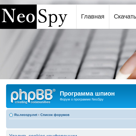
Главная
Скачат
Программа шпион NeoSpy
Программа шпион
Форум о программе NeoSpy
Ru.neospy.net
‹
Список форумов