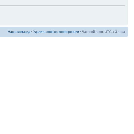
Наша команда
•
Удалить cookies конференции
• Часовой пояс: UTC + 3 часа