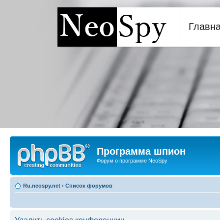
Главн
Программа шпион NeoSp
Программа шпион
Форум о программе NeoSpy
Ru.neospy.net
‹
Список форумов