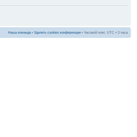
Наша команда
•
Удалить cookies конференции
• Часовой пояс: UTC + 3 часа