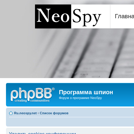
Главн
Программа шпион NeoSp
Программа шпион
Форум о программе NeoSpy
Ru.neospy.net
‹
Список форумов