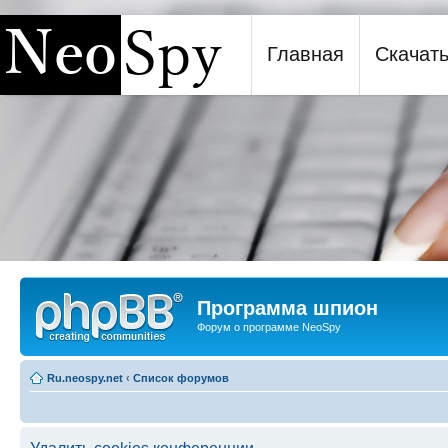
Главная
Скачат
Программа шпион NeoSpy
Программа шпион
Форум о программе NeoSpy
Ru.neospy.net
‹
Список форумов